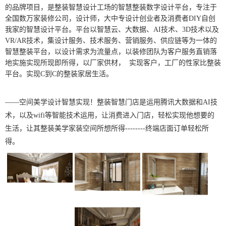
的品牌项目，是整装智慧设计工场的智慧整装数字设计平台，专注于
全国数万家
装
修公司，
设计师，大中专
设计创业者及消费者DIY自创
我家的智慧设计平台。平台以智慧云、大数据、AI技术、3D技术以及
VR/AR技术，集设计服务、
技术
服务、
营销服务、供应链等为一体的
智慧整装平台，以设计需求为流量点，以装修团队为客户服务直销落
地实施实现所现即所得，以厂家供材，
实
现客户，
工厂的
性家比整装
平台。
实现C到C的整装家居生活。
——
空间美学设计智慧实现！整装智慧门店是运用腾讯大数据和AI技
术，以及wifi等智能技术运用，让消费进入门店，轻松实现他想要的
生活，
让
其
整装美学家装空间所想所得--------终端店面订单轻松所
得。