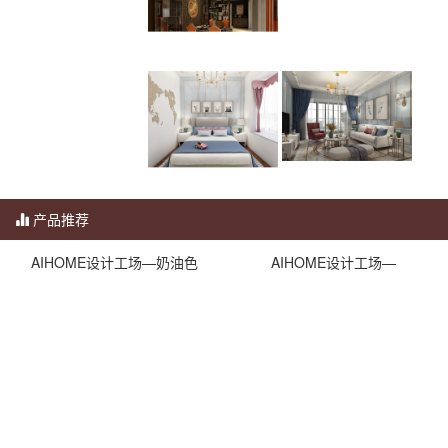
产品推荐
AIHOME设计工场—奶油色
AIHOME设计工场—